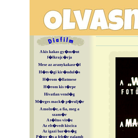
A kis kakas gy�m�nt
f�lkrajc�rja
Mese az aranykakasr�l
H�tv�gi kir�ndul�s
H�rom �llatmese
H�rom kis t�rpe
Hivatlan vend�g
M�rges mack� p�rulj�r
A moln�r, a fia, meg a
szam�r
A t�ltos vit�z
Az elt�vedt kiscica
Az igazi bar�ts�g
P�ter �s a feh�r galamb