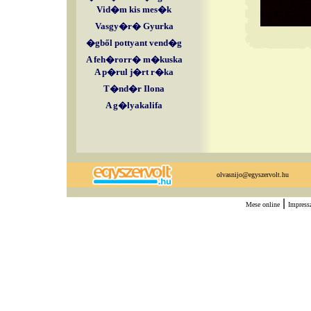
Vid�m kis mes�k
Vasgy�r� Gyurka
�gből pottyant vend�g
A feh�rorr� m�kuska
A p�rul j�rt r�ka
T�nd�r Ilona
A g�lyakalifa
olvasnijo@egyszervolt.hu
|
Mese online
Impres