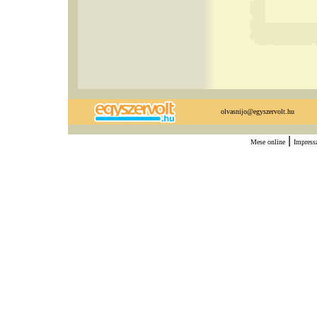
olvasnijo@egyszervolt.hu
|
Mese online
Impres