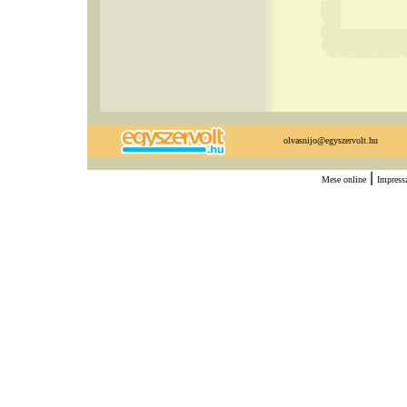
olvasnijo@egyszervolt.hu
|
Mese online
Impres