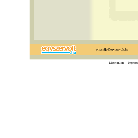
olvasnijo@egyszervolt.hu
|
Mese online
Impres