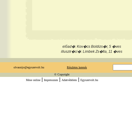
előad�: Kov�cs Boldizs�r, 5 �ves
illusztr�ci�: Limbek Zs�fia, 11 �ves
olvasnijo@egyszervolt.hu
Részletes keresés
© Copyright
|
|
|
Mese online
Impresszum
Adatvédelem
Egyszervolt.hu