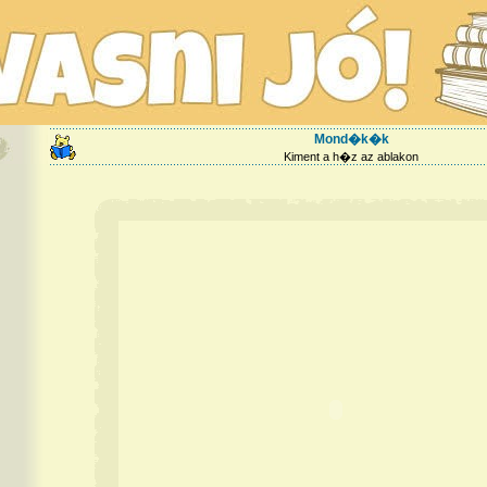
Mond�k�k
Kiment a h�z az ablakon