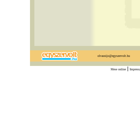
olvasnijo@egyszervolt.hu
|
Mese online
Impres