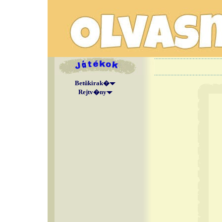
Betűkirak�
Rejtv�ny