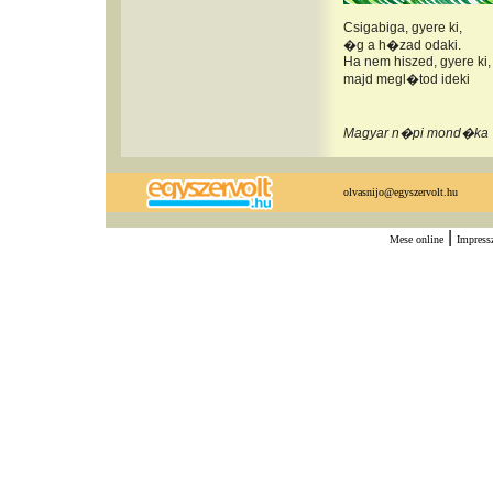
Csigabiga, gyere ki,
�g a h�zad odaki.
Ha nem hiszed, gyere ki,
majd megl�tod ideki
Magyar n�pi mond�ka
olvasnijo@egyszervolt.hu
|
Mese online
Impres