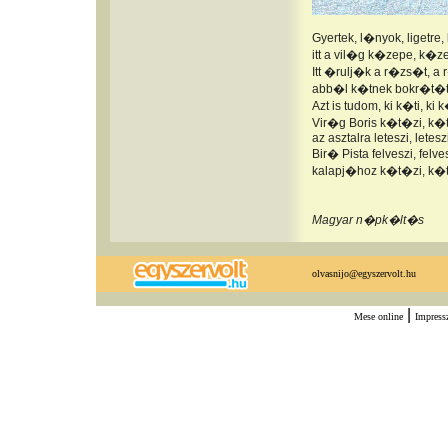
Gyertek, l�nyok, ligetre, 
itt a vil�g k�zepe, k�z
Itt �rulj�k a r�zs�t, a
abb�l k�tnek bokr�t�t
Azt is tudom, ki k�ti, ki k
Vir�g Boris k�t�zi, k�
az asztalra leteszi, letesz
Bir� Pista felveszi, felves
kalapj�hoz k�t�zi, k�
Magyar n�pk�lt�s
olvasnijo@egyszervolt.hu
|
Mese online
Impres