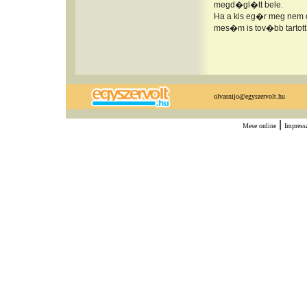
megd�gl�tt bele.
Ha a kis eg�r meg nem 
mes�m is tov�bb tartott
olvasnijo@egyszervolt.hu
|
Mese online
Impres