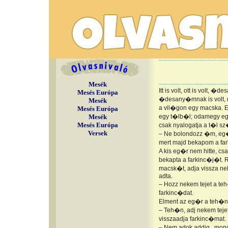
Mesék
Itt is volt, ott is volt, �
Mesés Európa
�desany�mnak is volt, nek
Mesék
a vil�gon egy macska. Ez
Mesés Európa
Mesék
egy t�lb�l; odamegy egy
Mesés Európa
csak nyalogatja a t�l s
Versek
– Ne bolondozz �m, eg�
mert majd bekapom a far
A kis eg�r nem hitte, cs
bekapta a farkinc�j�t. R
macsk�t, adja vissza ne
adta.
– Hozz nekem tejet a te
farkinc�dat.
Elment az eg�r a teh�n
– Teh�n, adj nekem tejet
visszaadja farkinc�mat.
– Nem adok addig . mon