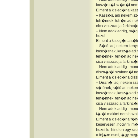
kasz�st�l sz�n�t nem 
Elment a kis eg�r a ka
– Kasz�s, adj nekem s
teh�nnek, teh�n ad neke
cica visszaadja farkinc�
– Nem adok addig, m�g 
hozol.
Elment a kis eg�r a s�
– S�tő, adj nekem kenye
kasz�snak, kasz�s ad n
teh�nnek, teh�n ad neke
cica visszaadja farkinc�
– Nem adok addig . mon
diszn�t�l szalonn�t ne
Elment a kis eg�r a dis
– Diszn�, adj nekem sz
s�tőnek, s�tő ad nekem 
kasz�snak, kasz�s ad n
teh�nnek, teh�n ad neke
cica visszaadja farkinc�
– Nem adok addig . mon
f�t�l makkot nem hozol
Elment a kis eg�r a f�ho
keservesen, hogy mi m�
hozni le, hirtelen egy s
a fej�re esett, �gy meg