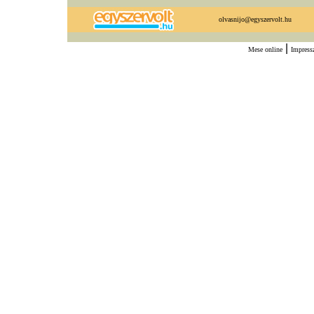
olvasnijo@egyszervolt.hu
|
Mese online
Impres