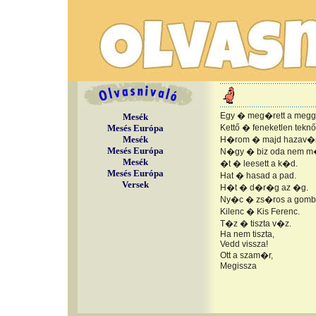
Egy � meg�rett a megg
Mesék
Mesés Európa
Kettő � feneketlen teknő
Mesék
H�rom � majd hazav�
Mesés Európa
N�gy � biz oda nem m
Mesék
�t � leesett a k�d.
Mesés Európa
Hat � hasad a pad.
Versek
H�t � d�r�g az �g.
Ny�c � zs�ros a gom
Kilenc � Kis Ferenc.
T�z � tiszta v�z.
Ha nem tiszta,
Vedd vissza!
Ott a szam�r,
Megissza