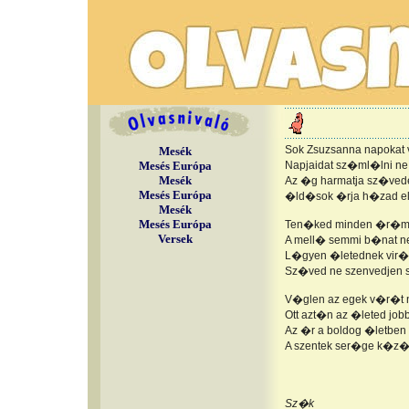
Sok Zsuzsanna napokat
Mesék
Mesés Európa
Napjaidat sz�ml�lni ne
Mesék
Az �g harmatja sz�ved
Mesés Európa
�ld�sok �rja h�zad el
Mesék
Mesés Európa
Ten�ked minden �r�m 
Versek
A mell� semmi b�nat n
L�gyen �letednek vir�g
Sz�ved ne szenvedjen s
V�glen az egek v�r�t
Ott azt�n az �leted job
Az �r a boldog �letben 
A szentek ser�ge k�z�
Sz�k