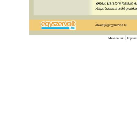
�nek: Balatoni Katali
Rajz: Szalma Edit grafi
olvasnijo@egyszervolt.hu
|
Mese online
Impres