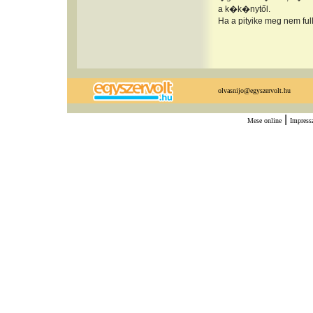
a k�k�nytől.
Ha a pityike meg nem ful
olvasnijo@egyszervolt.hu
|
Mese online
Impres