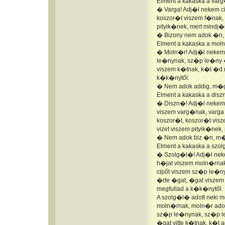
Elment a kakaska a var
� Varga! Adj�l nekem c
koszor�t viszem f�nak, 
pityik�nek, mert mindj�
� Bizony nem adok �n, 
Elment a kakaska a mol
� Moln�r! Adj�l nekem c
le�nynak, sz�p le�ny 
viszem k�tnak, k�t �d n
k�k�nytől.
� Nem adok addig, m�g
Elment a kakaska a dis
� Diszn�! Adj�l nekem h
viszem varg�nak, varga
koszor�t, koszor�t visz
vizet viszem pityik�nek,
� Nem adok biz �n, m�
Elment a kakaska a szo
� Szolg�l�! Adj�l nek
h�jat viszem moln�rnak,
cipőt viszem sz�p le�n
�rte �gat, �gat viszem k
megfullad a k�k�nytől.
A szolg�l� adott neki mo
moln�rnak, moln�r adott ne
sz�p le�nynak, sz�p le�
�gat vitte k�tnak, k�t ad