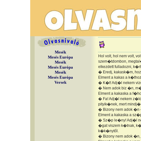
Mesék
Hol volt, hol nem volt, v
Mesés Európa
szem�tdombon, megtal�lt
Mesék
elkezdett fulladozni, k�r
Mesés Európa
Mesék
� Eredj, kakask�m, hozz
Mesés Európa
Elment a kakas a k�thoz
Versek
� K�t! Adj�l nekem vize
� Nem adok biz �n, m�g
Elment a kakaska a f�ho
� Fa! Adj�l nekem z�ld 
pityik�nek, mert mindj�
� Bizony nem adok �n �
Elment a kakaska a sz�
� Sz�p le�ny! Adj�l n
�gat viszem k�tnak, k�t 
k�k�nytől.
� Bizony nem adok �n,