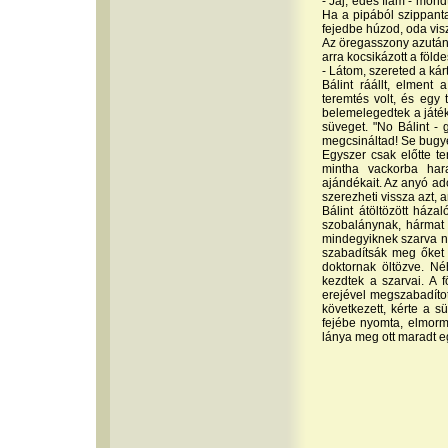
- Jaj, édes fiam - mond
Ha a pipából szippant
fejedbe húzod, oda vis
Az öregasszony azután e
arra kocsikázott a földe
- Látom, szereted a kár
Bálint ráállt, elment
teremtés volt, és egy 
belemelegedtek a játék
süveget. "No Bálint - 
megcsináltad! Se bugyel
Egyszer csak előtte te
mintha vackorba hara
ajándékait. Az anyó ado
szerezheti vissza azt, am
Bálint átöltözött háza
szobalánynak, hármat 
mindegyiknek szarva nő
szabadítsák meg őket a
doktornak öltözve. Né
kezdtek a szarvai. A f
erejével megszabadítot
következett, kérte a s
fejébe nyomta, elmormo
lánya meg ott maradt 