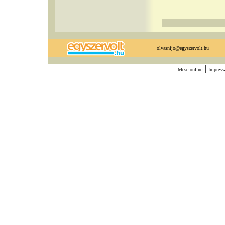
olvasnijo@egyszervolt.hu
|
Mese online
Impres