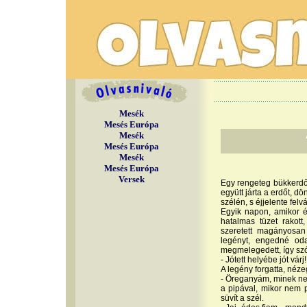
Mesék
Mesés Európa
Mesék
Mesés Európa
Mesék
Mesés Európa
Versek
Egy rengeteg bükkerdő s
együtt járta a erdőt, d
szélén, s éjjelente felvá
Egyik napon, amikor ép
hatalmas tüzet rakott
szeretett magányosan
legényt, engedné oda
megmelegedett, így szó
- Jótett helyébe jót vár
A legény forgatta, néz
- Öreganyám, minek nek
a pipával, mikor nem
süvít a szél.