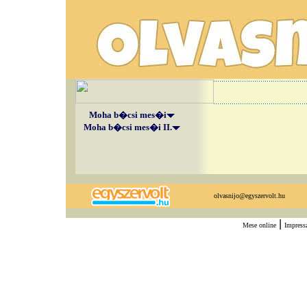
Moha b�csi mes�i
Moha b�csi mes�i II.
olvasnijo@egyszervolt.hu
|
Mese online
Impres