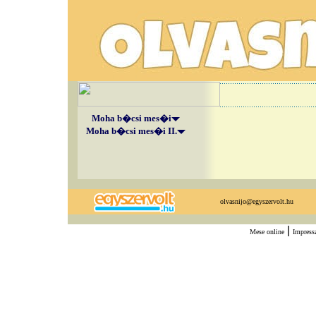
Moha b�csi mes�i
Moha b�csi mes�i II.
olvasnijo@egyszervolt.hu
|
Mese online
Impres