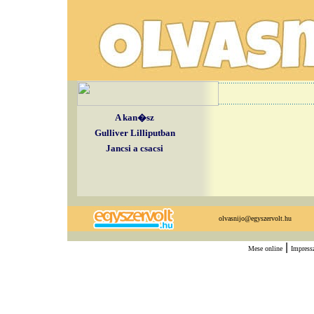
A kan�sz
Gulliver Lilliputban
Jancsi a csacsi
olvasnijo@egyszervolt.hu
|
Mese online
Impres