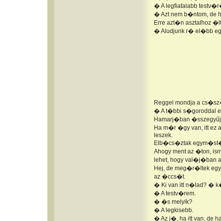
� A legfiatalabb testv�
� Azt nem b�ntom, de ha
Erre azt�n asztalhoz �l
� Aludjunk r� el�bb egy
Reggel mondja a cs�sz�
� A t�bbi s�goroddal eg
Hamarj�ban �sszegyűjt�t
Ha m�r �gy van, itt ez 
leszek.
Elb�cs�ztak egym�st�l
Ahogy ment az �ton, ism�
lehet, hogy val�j�ban a 
Hej, de meg�r�ltek egym
az �ccs�t.
� Ki van itt n�lad? � 
� A testv�rem.
� �s melyik?
� A legkisebb.
� Az j�, ha itt van, de h