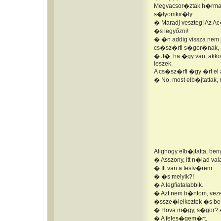
Megvacsor�ztak h�rmasb
s�lyomkir�ly:
� Maradj veszteg! Az 
�s legyőzni!
� �n addig vissza nem
cs�sz�rfi s�gor�nak, 
� J�, ha �gy van, akkor
leszek.
A cs�sz�rfi �gy �rt el
� No, most elb�jtatlak,
Alighogy elb�jtatta, beny
� Asszony, itt n�lad val
� Itt van a testv�rem.
� �s melyik?!
� A legfiatalabbik.
� Azt nem b�ntom, veze
�ssze�lelkeztek �s be
� Hova m�gy, s�gor? � 
� A feles�gem�rt.