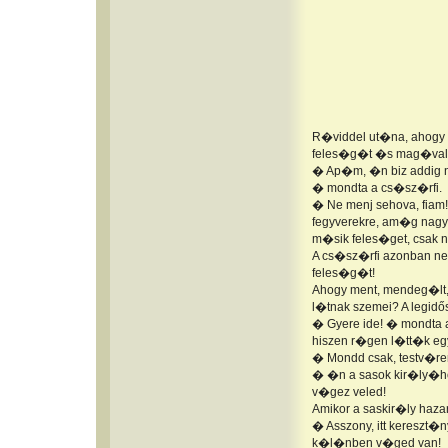
R�viddel ut�na, ahogy 
feles�g�t �s mag�val v
� Ap�m, �n biz addig n
� mondta a cs�sz�rfi.
� Ne menj sehova, fia
fegyverekre, am�g nag
m�sik feles�get, csak 
A cs�sz�rfi azonban nem
feles�g�t!
Ahogy ment, mendeg�lt, 
l�tnak szemei? A legid
� Gyere ide! � mondta 
hiszen r�gen l�tt�k e
� Mondd csak, testv�rem
� �n a sasok kir�ly�hoz.
v�gez veled!
Amikor a saskir�ly haza
� Asszony, itt kereszt�
k�l�nben v�ged van!