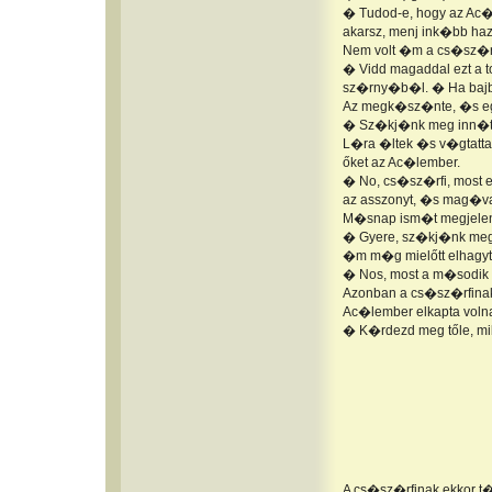
� Tudod-e, hogy az Ac�l
akarsz, menj ink�bb haz
Nem volt �m a cs�sz�rf
� Vidd magaddal ezt a to
sz�rny�b�l. � Ha bajba
Az megk�sz�nte, �s egy
� Sz�kj�nk meg inn�t,
L�ra �ltek �s v�gtattak
őket az Ac�lember.
� No, cs�sz�rfi, most e
az asszonyt, �s mag�va
M�snap ism�t megjelen
� Gyere, sz�kj�nk meg
�m m�g mielőtt elhagyt�
� Nos, most a m�sodik 
Azonban a cs�sz�rfinak
Ac�lember elkapta volna
� K�rdezd meg tőle, mi
A cs�sz�rfinak ekkor t�