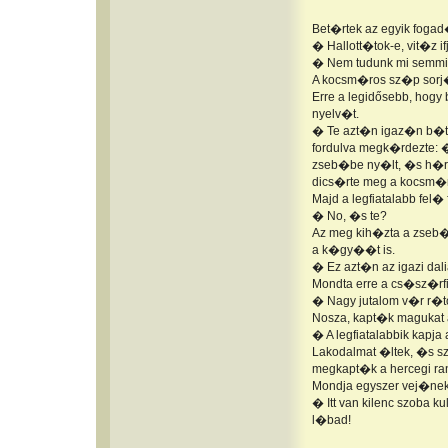
Bet�rtek az egyik fog
� Hallott�tok-e, vit�z 
� Nem tudunk mi semmir
A kocsm�ros sz�p sorj�
Erre a legidősebb, hog
nyelv�t.
� Te azt�n igaz�n b�t
fordulva megk�rdezte: �
zseb�be ny�lt, �s h�r
dics�rte meg a kocsm�
Majd a legfiatalabb fel� f
� No, �s te?
Az meg kih�zta a zseb
a k�gy��t is.
� Ez azt�n az igazi da
Mondta erre a cs�sz�rf
� Nagy jutalom v�r r�to
Nosza, kapt�k magukat a
� A legfiatalabbik kapj
Lakodalmat �ltek, �s sz
megkapt�k a hercegi ra
Mondja egyszer vej�nek
� Itt van kilenc szoba 
l�bad!