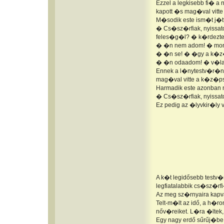
Ezzel a legkisebb fi� a
kapott �s mag�val vitte 
M�sodik este ism�t j�tt
� Cs�sz�rfiak, nyissat
feles�g�l? � k�rdezte 
� �n nem adom! � mond
� �n se! � �gy a k�z
� �n odaadom! � v�lasz
Ennek a l�nytestv�r�ne
mag�val vitte a k�z�ps
Harmadik este azonban m
� Cs�sz�rfiak, nyissato
Ez pedig az �lyvkir�ly v
A k�t legidősebb testv�
legfiatalabbik cs�sz�rf
Az meg sz�rnyaira kapva
Telt-m�lt az idő, a h�r
nőv�reiket. L�ra �ltek
Egy nagy erdő sűrűj�be