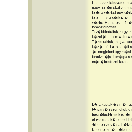
fiatalabbik leheveredett
nagy hull�mokat vetett p
fej�t a v�zből egy s�r
feje, nincs a s�rk�nynak
v�zbe. Hamarosan fel�br
tapasztalhattak.
Tov�bbindultak, hegyen-
k�zel�ben ism�t let�b
T�zet raktak, megvacsor
k�z�pső fi�ra ker�lt a s
�s megjelent egy m�sik
tennival�ja. Lev�gta a
m�r �bredezni kezdtek a
L�ra kaptak �s m�r igen
t� partj�n szemeltek ki 
besz�lget�snek is r�g 
elnyomta a k�t idősebbi
�beren vigy�zta b�tyj
No, erre ism�t h�borogni