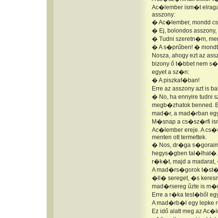
Ac�lember ism�t elraga
asszony:
� Ac�lember, mondd csa
� Ej, bolondos asszony
� Tudni szeretn�m, mert
� A s�prűben! � mondt
Nosza, ahogy ezt az ass
bizony ő t�bbet nem s�
egyet a sz�n:
� A piszkaf�ban!
Erre az asszony azt is 
� No, ha ennyire tudni 
megb�zhatok benned. E
mad�r, a mad�rban egy
M�snap a cs�sz�rfi ism�
Ac�lember ereje. A cs�s
menten ott termettek.
� Nos, dr�ga s�goraim,
hegys�gben tal�lhat�. 
r�k�t, majd a madarat, 
A mad�rs�gorok t�st�n
�ll� sereget, �s keresn
mad�rsereg űzte is m�
Erre a r�ka test�ből eg
A mad�rb�l egy lepke re
Ez idő alatt meg az Ac