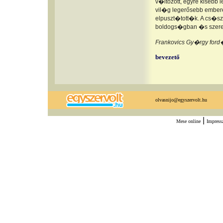
v�ltozott, egyre kisebb 
vil�g legerősebb embere
elpuszt�tott�k. A cs�sz
boldogs�gban �s szeret
Frankovics Gy�rgy for
bevezető
olvasnijo@egyszervolt.hu
|
Mese online
Impres