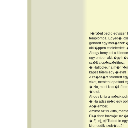
T�rt�nt pedig egyszer,
templomba. Egyed�l csa
gondolt egy mer�szet: �
akk�ppen cselekedett. �
Ahogy benyitott a kile
egy ember, akit �gy h�v
sz�lt a cs�sz�rfihoz:
� Hallod-e, ha m�r r�m 
kapsz tőlem egy �letet!
A cs�sz�rfi telemert eg
vizet, menten lepattant e
� No, most kapt�l tőle
�letet.
Ahogy kiitta a m�sik po
� Ha adsz m�g egy poh�
Ac�lember.
Amikor azt is kiitta, me
Ek�zben haza�rt az �reg
� Ej, ej, ej! Tudod te 
kilencedik szob�ba?!