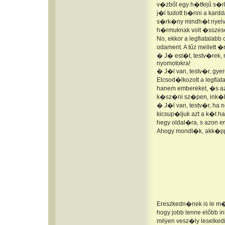
v�zből egy h�tfejű s�r
j�l tudott b�nni a kardd
s�rk�ny mindh�t nyelv�t
h�rmuknak volt �sszesen
No, ekkor a legfiatalab
odament. A tűz mellett 
� J� est�t, testv�rek, 
nyomotokra!
� J�l van, testv�r, gye
Elcsod�lkozott a legfia
hanem embereket, �s azo
k�sz�ni sz�pen, ink�bb
� J�l van, testv�r, ha
kicsup�ljuk azt a k�t 
hegy oldal�ra, s azon e
Ahogy mondt�k, akk�pp
Ereszkedn�nek is le m�r
hogy jobb lenne előbb in
milyen vesz�ly leselkedi