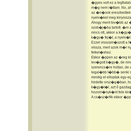
�gyes volt ez a legfia
m�g nem l�ttam. No, aho
az �ri�sok ereszkedtek 
nyelv�ket meg kinyissza
Ahogy ment tov�bb az �
szob�j�ba tartott. �m 
nincs ott, akkor a k�gy�
k�gy� fej�t, a nyelv�t 
Ezzel visszam�szott a 
vissza, mert azok m�r n
felkel�shez.
Ekkor �ppen az �reg ki
lev�gott k�gy�, de ninc
szerencs�re holtan, de 
legal�bb t�bb� senki s
mindig el-elloptak egy-
hirdette orsz�g�ban, 
k�gy�t�l, azt ő gazdag
hozom�nyk�nt fele kir
A cs�sz�rfik ekkor �pp