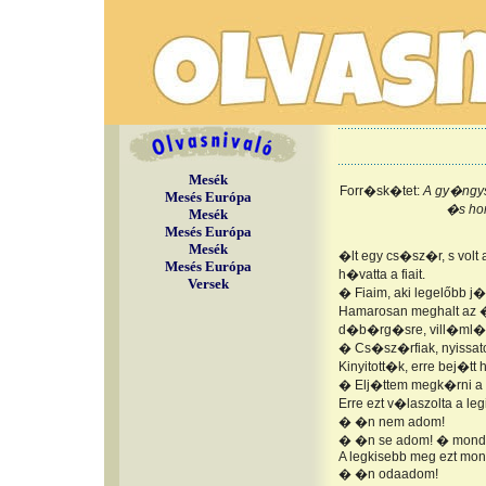
Mesék
Forr�sk�tet:
A gy�ngys
Mesés Európa
�s hor
Mesék
Mesés Európa
Mesék
�lt egy cs�sz�r, s vol
Mesés Európa
h�vatta a fiait.
Versek
� Fiaim, aki legelőbb j
Hamarosan meghalt az 
d�b�rg�sre, vill�ml�sra
� Cs�sz�rfiak, nyissato
Kinyitott�k, erre bej�tt
� Elj�ttem megk�rni a 
Erre ezt v�laszolta a le
� �n nem adom!
� �n se adom! � mondt
A legkisebb meg ezt mon
� �n odaadom!